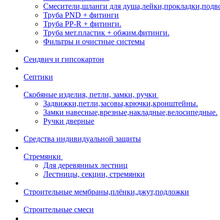
Смесители,шланги для душа,лейки,прокладки,подв
Труба PND + фитинги
Труба PP-R + фитинги.
Труба мет.пластик + обжим.фитинги.
Фильтры и очистные системы
Сендвич и гипсокартон
Септики
Скобяные изделия, петли, замки, ручки
Задвижки,петли,засовы,крючки,кронштейны.
Замки навесные,врезные,накладные,велосипедные.
Ручки дверные
Средства индивидуальной защиты
Стремянки
Для деревянных лестниц
Лестницы, секции, стремянки
Строительные мембраны,плёнки,джут,подложки
Строительные смеси