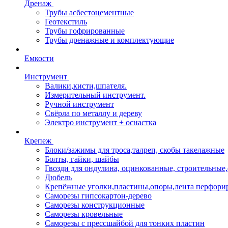
Дренаж
Трубы асбестоцементные
Геотекстиль
Трубы гофрированные
Трубы дренажные и комплектующие
Емкости
Инструмент
Валики,кисти,шпателя.
Измерительный инструмент.
Ручной инструмент
Свёрла по металлу и дереву
Электро инструмент + оснастка
Крепеж
Блоки/зажимы для троса,талреп, скобы такелажные
Болты, гайки, шайбы
Гвозди для ондулина, оцинкованные, строительны
Дюбель
Крепёжные уголки,пластины,опоры,лента перфори
Саморезы гипсокартон-дерево
Саморезы конструкционные
Саморезы кровельные
Саморезы с прессшайбой для тонких пластин