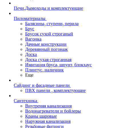
Печи,Дымоходы и комплектующие
Пиломатериалы
Балясины, ступени, перила
Брус
Брусок сухой строганый
Вагонка
Дачные конструкции
Деревянный погонаж
Доска
Доска сухая строганная
Имитация бруса, шпунт, блокхаус
Плинтус, наличник
Еще
Сайдинг и фасадные панели
ПВХ панели , комплектующие
Сантехника
Внутреняя канализация
Водонагреватели и бойлеры
Краны шаровые
Наружная канализация
Резьбовые фитинги