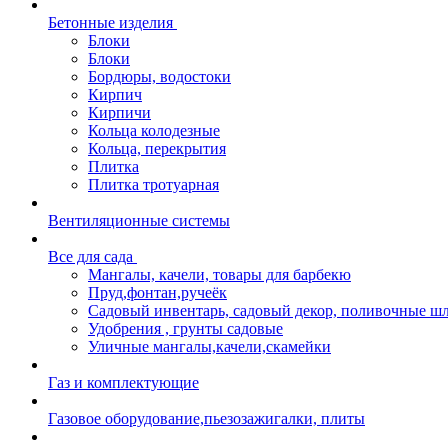
Бетонные изделия
Блоки
Блоки
Бордюры, водостоки
Кирпич
Кирпичи
Кольца колодезные
Кольца, перекрытия
Плитка
Плитка тротуарная
Вентиляционные системы
Все для сада
Мангалы, качели, товары для барбекю
Пруд,фонтан,ручеёк
Садовый инвентарь, садовый декор, поливочные ш
Удобрения , грунты садовые
Уличные мангалы,качели,скамейки
Газ и комплектующие
Газовое оборудование,пьезозажигалки, плиты