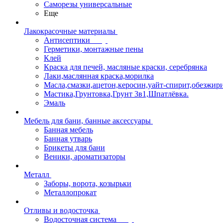
Саморезы универсальные
Еще
Лакокрасочные материалы
Антисептики
Герметики, монтажные пены
Клей
Краска для печей, масляные краски, серебрянка
Лаки,маслянная краска,морилка
Масла,смазки,ацетон,керосин,уайт-спирит,обезжир
Мастика,Грунтовка,Грунт 3в1,Шпатлёвка.
Эмаль
Мебель для бани, банные аксессуары
Банная мебель
Банная утварь
Брикеты для бани
Веники, ароматизаторы
Металл
Заборы, ворота, козырьки
Металлопрокат
Отливы и водосточка
Водосточная система